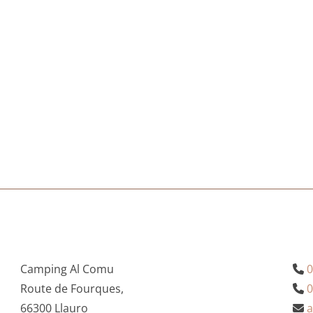
Camping Al Comu
0

Route de Fourques,
0

66300 Llauro
