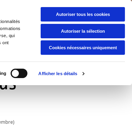
06 86 21 50 15
04 68 39 42 08


Autoriser tous les cookies
ionnalités
 ET TARIFS
NEDERLANDS
ENGLISH
formations
Autoriser la sélection
yse, qui
s ont
Cookies nécessaires uniquement
ing
Afficher les détails
ous
bre)