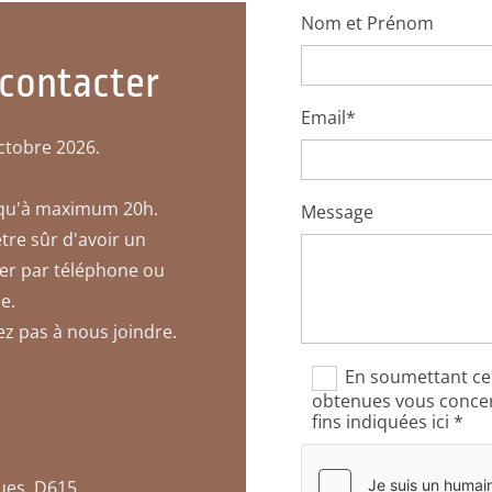
Nom et Prénom
 contacter
Email*
ctobre 2026.
usqu'à maximum 20h.
Message
être sûr d'avoir un
er par téléphone ou
e.
ez pas à nous joindre.
En soumettant ce
obtenues vous concern
fins indiquées ici *
ques, D615