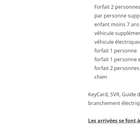
Forfait 2 p
par personne 
enfant moi
véhicule sup
véhicule électriq
forfait 1 p
forfait 1 per
forfait 2 per
chie
KeyCard, SVR, Guide 
branchement électriqu
Les arrivées se font 